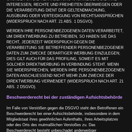
INTERESSEN, RECHTE UND FREIHEITEN ÜBERWIEGEN ODER
DIE VERARBEITUNG DIENT DER GELTENDMACHUNG,
AUSÜBUNG ODER VERTEIDIGUNG VON RECHTSANSPRÜCHEN
(WIDERSPRUCH NACH ART. 21 ABS. 1 DSGVO).
WERDEN IHRE PERSONENBEZOGENEN DATEN VERARBEITET,
UM DIREKTWERBUNG ZU BETREIBEN, SO HABEN SIE DAS
RECHT, JEDERZEIT WIDERSPRUCH GEGEN DIE
VERARBEITUNG SIE BETREFFENDER PERSONENBEZOGENER
DATEN ZUM ZWECKE DERARTIGER WERBUNG EINZULEGEN;
DIES GILT AUCH FÜR DAS PROFILING, SOWEIT ES MIT
SOLCHER DIREKTWERBUNG IN VERBINDUNG STEHT. WENN
SIE WIDERSPRECHEN, WERDEN IHRE PERSONENBEZOGENEN
DATEN ANSCHLIESSEND NICHT MEHR ZUM ZWECKE DER
DIREKTWERBUNG VERWENDET (WIDERSPRUCH NACH ART. 21
ABS. 2 DSGVO).
Beschwerde­recht bei der zuständigen Aufsichts­behörde
Im Falle von Verstößen gegen die DSGVO steht den Betroffenen ein
Beschwerderecht bei einer Aufsichtsbehörde, insbesondere in dem
Mitgliedstaat ihres gewöhnlichen Aufenthalts, ihres Arbeitsplatzes
oder des Orts des mutmaßlichen Verstoßes zu. Das
Beschwerderecht besteht unbeschadet anderweitiger