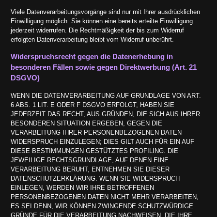
Viele Datenverarbeitungsvorgänge sind nur mit Ihrer ausdrücklichen
Einwilligung möglich. Sie können eine bereits erteilte Einwilligung
jederzeit widerrufen. Die Rechtmäßigkeit der bis zum Widerruf
erfolgten Datenverarbeitung bleibt vom Widerruf unberührt.
Widerspruchsrecht gegen die Datenerhebung in
besonderen Fällen sowie gegen Direktwerbung (Art. 21
DSGVO)
WENN DIE DATENVERARBEITUNG AUF GRUNDLAGE VON ART.
6 ABS. 1 LIT. E ODER F DSGVO ERFOLGT, HABEN SIE
JEDERZEIT DAS RECHT, AUS GRÜNDEN, DIE SICH AUS IHRER
BESONDEREN SITUATION ERGEBEN, GEGEN DIE
VERARBEITUNG IHRER PERSONENBEZOGENEN DATEN
WIDERSPRUCH EINZULEGEN; DIES GILT AUCH FÜR EIN AUF
DIESE BESTIMMUNGEN GESTÜTZTES PROFILING. DIE
JEWEILIGE RECHTSGRUNDLAGE, AUF DENEN EINE
VERARBEITUNG BERUHT, ENTNEHMEN SIE DIESER
DATENSCHUTZERKLÄRUNG. WENN SIE WIDERSPRUCH
EINLEGEN, WERDEN WIR IHRE BETROFFENEN
PERSONENBEZOGENEN DATEN NICHT MEHR VERARBEITEN,
ES SEI DENN, WIR KÖNNEN ZWINGENDE SCHUTZWÜRDIGE
GRÜNDE FÜR DIE VERARBEITUNG NACHWEISEN, DIE IHRE