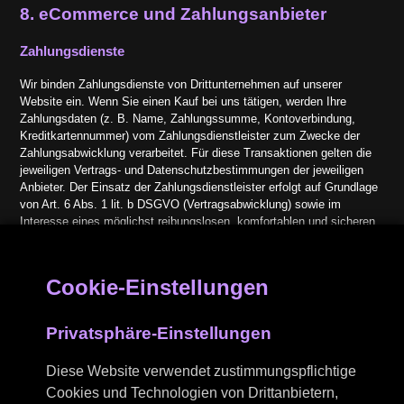
8. eCommerce und Zahlungs­anbieter
Zahlungsdienste
Wir binden Zahlungsdienste von Drittunternehmen auf unserer
Website ein. Wenn Sie einen Kauf bei uns tätigen, werden Ihre
Zahlungsdaten (z. B. Name, Zahlungssumme, Kontoverbindung,
Kreditkartennummer) vom Zahlungsdienstleister zum Zwecke der
Zahlungsabwicklung verarbeitet. Für diese Transaktionen gelten die
jeweiligen Vertrags- und Datenschutzbestimmungen der jeweiligen
Anbieter. Der Einsatz der Zahlungsdienstleister erfolgt auf Grundlage
von Art. 6 Abs. 1 lit. b DSGVO (Vertragsabwicklung) sowie im
Interesse eines möglichst reibungslosen, komfortablen und sicheren
Zahlungsvorgangs (Art. 6 Abs. 1 lit. f DSGVO). Soweit für bestimmte
Handlungen Ihre Einwilligung abgefragt wird, ist Art. 6 Abs. 1 lit. a
DSGVO Rechtsgrundlage der Datenverarbeitung; Einwilligungen sind
Cookie-Einstellungen
jederzeit für die Zukunft widerrufbar.
Folgende Zahlungsdienste / Zahlungsdienstleister setzen wir im
Privatsphäre-Einstellungen
Rahmen dieser Website ein:
PayPal
Diese Website verwendet zustimmungspflichtige
Cookies und Technologien von Drittanbietern,
Anbieter dieses Zahlungsdienstes ist PayPal (Europe) S.à.r.l. et Cie,